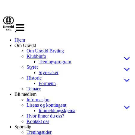
Veksle
navigasjon
Hjem
Om Urædd
Om Urædd Bryting
Klubbinfo
Treningsprogram
Styret
Styresaker
Historie
Formenn
Temaer
Bli medlem
Informasjon
Lisens og kontingent
Innmeldingsskjema
Hvor finner du oss?
Kontakt oss
Sportslig
Treningstider