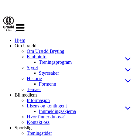
Veksle
navigasjon
Hjem
Om Urædd
Om Urædd Bryting
Klubbinfo
Treningsprogram
Styret
Styresaker
Historie
Formenn
Temaer
Bli medlem
Informasjon
Lisens og kontingent
Innmeldingsskjema
Hvor finner du oss?
Kontakt oss
Sportslig
Treningstider