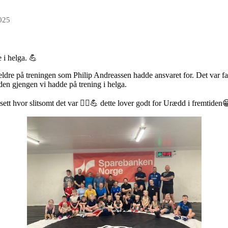
025
e i helga. 💪
eldre på treningen som Philip Andreassen hadde ansvaret for. Det var fa
l den gjengen vi hadde på trening i helga.
sett hvor slitsomt det var 🤼‍♀️💪 dette lover godt for Urædd i fremtiden