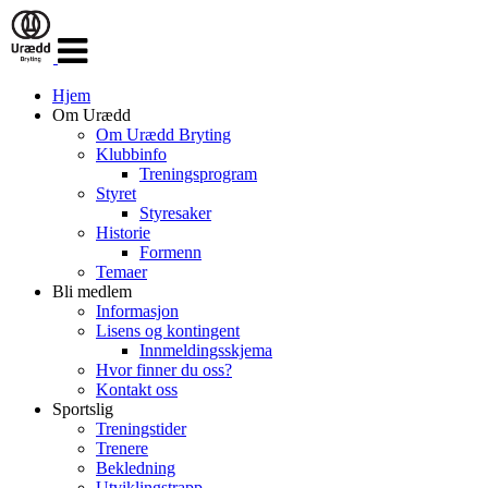
Veksle
navigasjon
Hjem
Om Urædd
Om Urædd Bryting
Klubbinfo
Treningsprogram
Styret
Styresaker
Historie
Formenn
Temaer
Bli medlem
Informasjon
Lisens og kontingent
Innmeldingsskjema
Hvor finner du oss?
Kontakt oss
Sportslig
Treningstider
Trenere
Bekledning
Utviklingstrapp