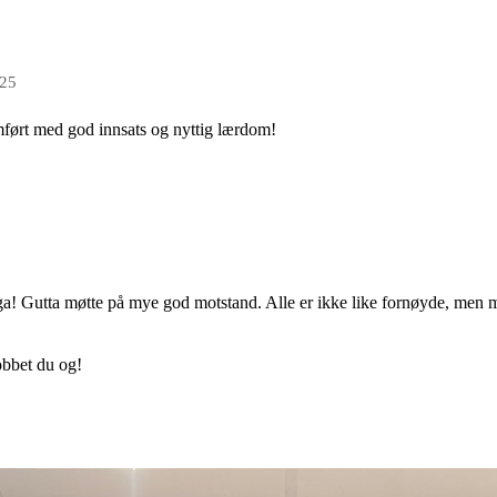
025
ført med god innsats og nyttig lærdom!
ga! Gutta møtte på mye god motstand. Alle er ikke like fornøyde, men m
obbet du og!