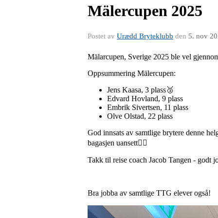
Mälercupen 2025
Postet av
Urædd Bryteklubb
den
5. nov 2
Mälarcupen, Sverige 2025 ble vel gjennom
Oppsummering Mälercupen:
Jens Kaasa, 3 plass🥉
Edvard Hovland, 9 plass
Embrik Sivertsen, 11 plass
Olve Olstad, 22 plass
God innsats av samtlige brytere denne hel
bagasjen uansett🤼‍♂️
Takk til reise coach Jacob Tangen - godt j
Bra jobba av samtlige TTG elever også!