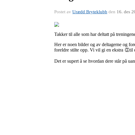
Postet av
Urædd Bryteklubb
den
16. des 2
Takker til alle som har deltatt på treningen
Her er noen bilder og av deltagerne og for
foreldre stilte opp. Vi vil gi en ekstra 👏ti
Det er supert å se hvordan dere står på uan