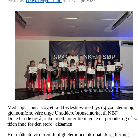
Postet av
Urædd Bryteklubb
den
22. apr 2025
Med super innsats og et kult bryteshow med lys og god stemning,
gjennomførte våre unge Uræddere bronsemerket til NBF.
Dette har de også jobbet med under treningene en periode, og nå v
tiden inne for den store "eksamen".
Her måtte de vise frem ferdigheter innen akrobatikk og bryting.