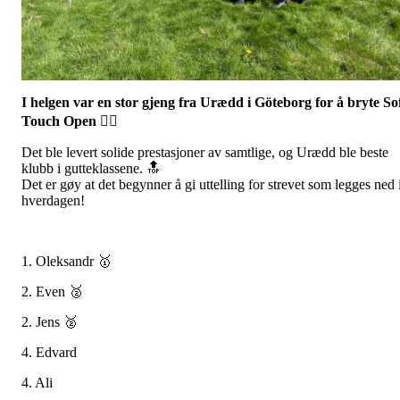
I helgen var en stor gjeng fra Urædd i Göteborg for å bryte So
Touch Open 🤼‍♂️
Det ble levert solide prestasjoner av samtlige, og Urædd ble beste
klubb i gutteklassene. 🔝
Det er gøy at det begynner å gi uttelling for strevet som legges ned 
hverdagen!
1. Oleksandr 🥇
2. Even 🥈
2. Jens 🥈
4. Edvard
4. Ali