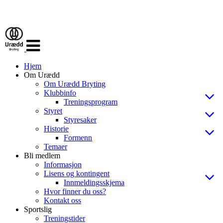
Veksle
navigasjon
Hjem
Om Urædd
Om Urædd Bryting
Klubbinfo
Treningsprogram
Styret
Styresaker
Historie
Formenn
Temaer
Bli medlem
Informasjon
Lisens og kontingent
Innmeldingsskjema
Hvor finner du oss?
Kontakt oss
Sportslig
Treningstider