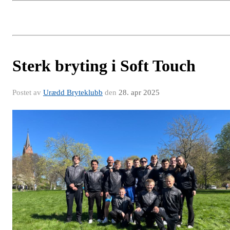
Sterk bryting i Soft Touch
Postet av
Urædd Bryteklubb
den
28. apr 2025