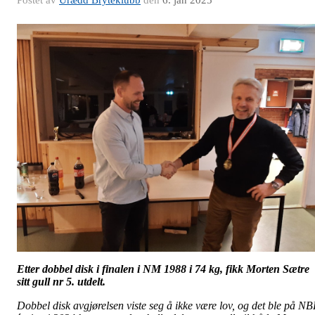
Postet av
Urædd Bryteklubb
den
6. jan 2025
Etter dobbel disk i finalen i NM 1988 i 74 kg, fikk Morten Sætre
sitt gull nr 5. utdelt.
Dobbel disk avgjørelsen viste seg å ikke være lov, og det ble på N