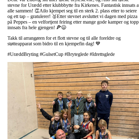
stevne for Urædd etter klubbbytte fra Kirkenes. Fantastisk innsats 
alle sammen! 👏Ailo kjempet seg til en sterk 2. plass etter to seiere
og ett tap – gratulerer! 🥈Etter stevnet avsluttet vi dagen med pizza
på Peppes – en velfortjent feiring etter mange gode kamper og topp
innsats fra hele gjengen! 🍕😄
Takk til arrangøren for et flott stevne og til alle foreldre og
støtteapparat som bidro til en kjempefin dag! 💙
#UræddBryting #GulsetCup #Bryteglede #Idrettsglede