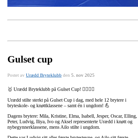
Gulset cup
Postet av
Urædd Bryteklubb
den
5. nov 2025
🥇 Urædd Bryteklubb på Gulset Cup! 🤼‍♀️🤼‍♂️
Urædd stilte sterkt på Gulset Cup i dag, med hele 12 brytere i
bryteskole- og knøttklassene – samt én i ungdom! 💪
Dagens brytere: Mila, Kristine, Elma, Isabell, Jesper, Oscar, Elling,
Peter, Ludvig, Iliya, Ivo og Aksel representerte Urædd i knøtt og
nybegynnerklassene, mens Ailo stilte i ungdom.
Dette var Ludvig sitt aller første brytestevne, og Ailo sitt første