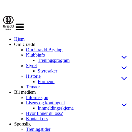
Veksle
navigasjon
Hjem
Om Urædd
Om Urædd Bryting
Klubbinfo
Treningsprogram
Styret
Styresaker
Historie
Formenn
Temaer
Bli medlem
Informasjon
Lisens og kontingent
Innmeldingsskjema
Hvor finner du oss?
Kontakt oss
Sportslig
Treningstider