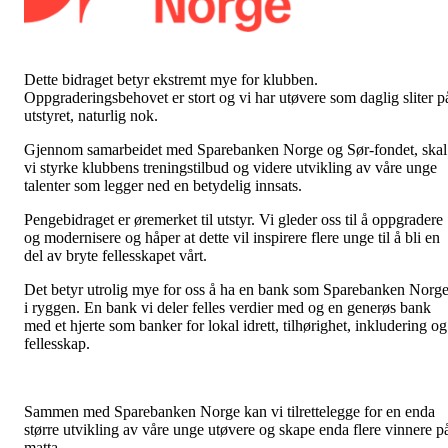
Dette bidraget betyr ekstremt mye for klubben.
Oppgraderingsbehovet er stort og vi har utøvere som daglig sliter p
utstyret, naturlig nok.
Gjennom samarbeidet med Sparebanken Norge og Sør-fondet, skal
vi styrke klubbens treningstilbud og videre utvikling av våre unge
talenter som legger ned en betydelig innsats.
Pengebidraget er øremerket til utstyr. Vi gleder oss til å oppgradere
og modernisere og håper at dette vil inspirere flere unge til å bli en
del av bryte fellesskapet vårt.
Det betyr utrolig mye for oss å ha en bank som Sparebanken Norg
i ryggen. En bank vi deler felles verdier med og en generøs bank
med et hjerte som banker for lokal idrett, tilhørighet, inkludering og
fellesskap.
Sammen med Sparebanken Norge kan vi tilrettelegge for en enda
større utvikling av våre unge utøvere og skape enda flere vinnere p
matta.