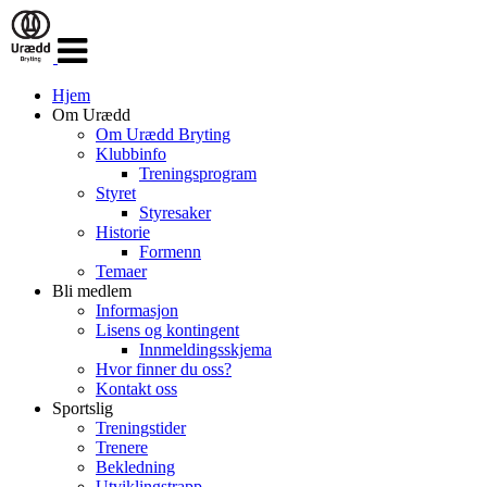
Veksle
navigasjon
Hjem
Om Urædd
Om Urædd Bryting
Klubbinfo
Treningsprogram
Styret
Styresaker
Historie
Formenn
Temaer
Bli medlem
Informasjon
Lisens og kontingent
Innmeldingsskjema
Hvor finner du oss?
Kontakt oss
Sportslig
Treningstider
Trenere
Bekledning
Utviklingstrapp