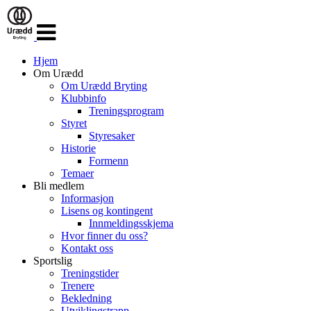
Veksle
navigasjon
Hjem
Om Urædd
Om Urædd Bryting
Klubbinfo
Treningsprogram
Styret
Styresaker
Historie
Formenn
Temaer
Bli medlem
Informasjon
Lisens og kontingent
Innmeldingsskjema
Hvor finner du oss?
Kontakt oss
Sportslig
Treningstider
Trenere
Bekledning
Utviklingstrapp