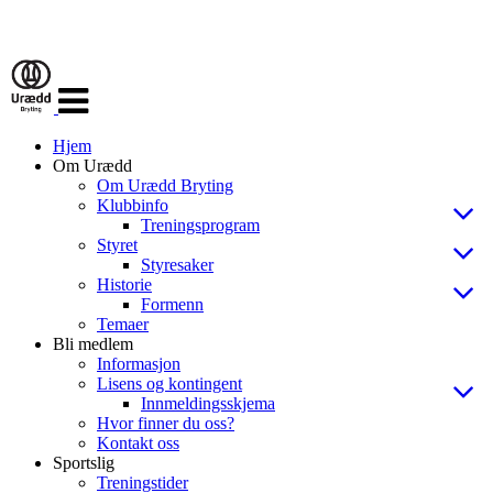
Veksle
navigasjon
Hjem
Om Urædd
Om Urædd Bryting
Klubbinfo
Treningsprogram
Styret
Styresaker
Historie
Formenn
Temaer
Bli medlem
Informasjon
Lisens og kontingent
Innmeldingsskjema
Hvor finner du oss?
Kontakt oss
Sportslig
Treningstider