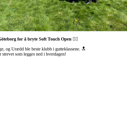
Göteborg for å bryte Soft Touch Open 🤼‍♂️
ige, og Urædd ble beste klubb i gutteklassene. 🔝
for strevet som legges ned i hverdagen!