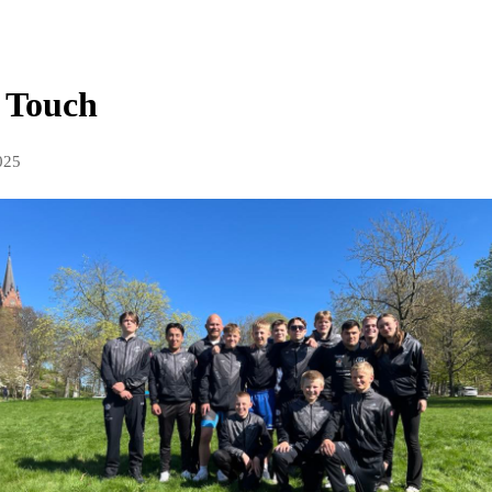
t Touch
025