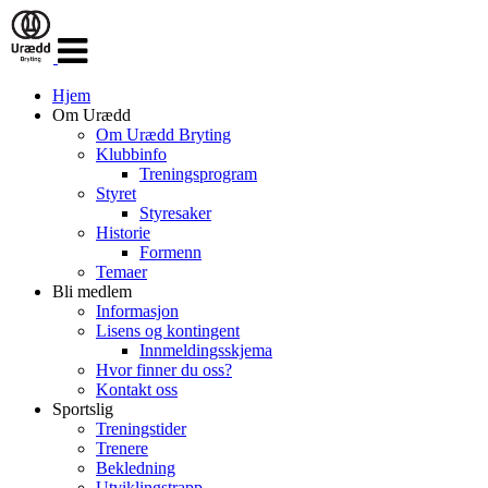
Veksle
navigasjon
Hjem
Om Urædd
Om Urædd Bryting
Klubbinfo
Treningsprogram
Styret
Styresaker
Historie
Formenn
Temaer
Bli medlem
Informasjon
Lisens og kontingent
Innmeldingsskjema
Hvor finner du oss?
Kontakt oss
Sportslig
Treningstider
Trenere
Bekledning
Utviklingstrapp