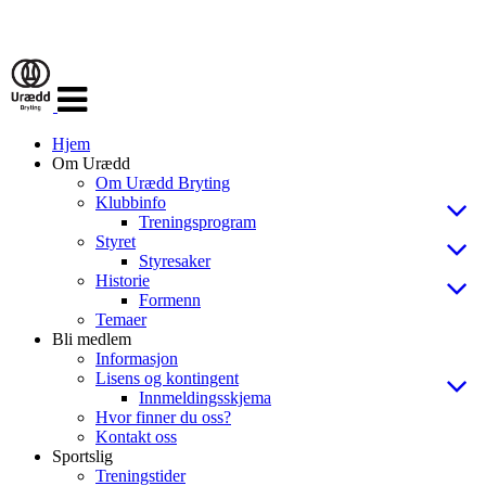
Veksle
navigasjon
Hjem
Om Urædd
Om Urædd Bryting
Klubbinfo
Treningsprogram
Styret
Styresaker
Historie
Formenn
Temaer
Bli medlem
Informasjon
Lisens og kontingent
Innmeldingsskjema
Hvor finner du oss?
Kontakt oss
Sportslig
Treningstider